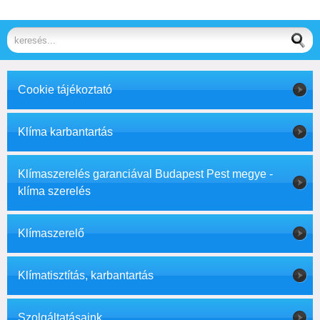
Cookie tájékoztató
Klíma karbantartás
Klímaszerelés garanciával Budapest Pest megye -
klíma szerelés
Klímaszerelő
Klímatisztítás, karbantartás
Szolgáltatásaink