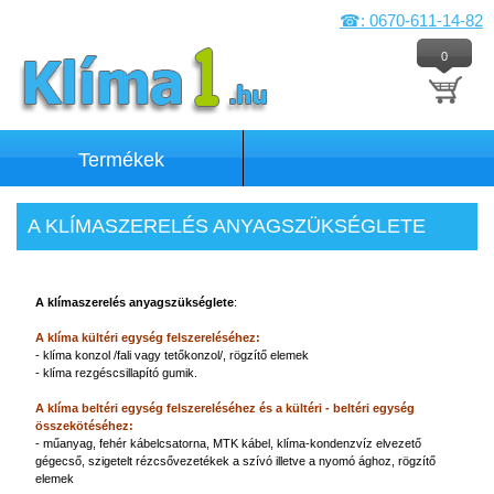
☎: 0670-611-14-82
0
Termékek
A KLÍMASZERELÉS ANYAGSZÜKSÉGLETE
A klímaszerelés anyagszükséglete
:
A klíma kültéri egység felszereléséhez:
- klíma konzol /fali vagy tetőkonzol/, rögzítő elemek
- klíma rezgéscsillapító gumik.
A klíma beltéri egység felszereléséhez és a kültéri - beltéri egység
összekötéséhez:
- műanyag, fehér kábelcsatorna, MTK kábel, klíma-kondenzvíz elvezető
gégecső, szigetelt rézcsővezetékek a szívó illetve a nyomó ághoz, rögzítő
elemek