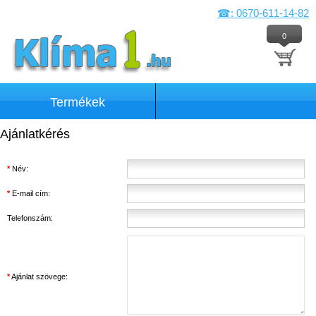
☎: 0670-611-14-82
0
Termékek
Ajánlatkérés
*
Név:
*
E-mail cím:
Telefonszám:
*
Ajánlat szövege: