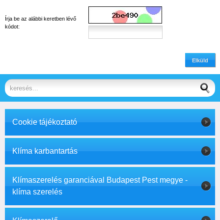
Írja be az alábbi keretben lévő
kódot:
Elküld
Cookie tájékoztató
Klíma karbantartás
Klímaszerelés garanciával Budapest Pest megye -
klíma szerelés