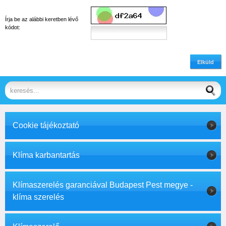
Írja be az alábbi keretben lévő
kódot:
Elküld
Cookie tájékoztató
Klíma karbantartás
Klímaszerelés garanciával Budapest Pest megye -
klíma szerelés