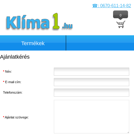
☎: 0670-611-14-82
0
Termékek
Ajánlatkérés
*
Név:
*
E-mail cím:
Telefonszám:
*
Ajánlat szövege: