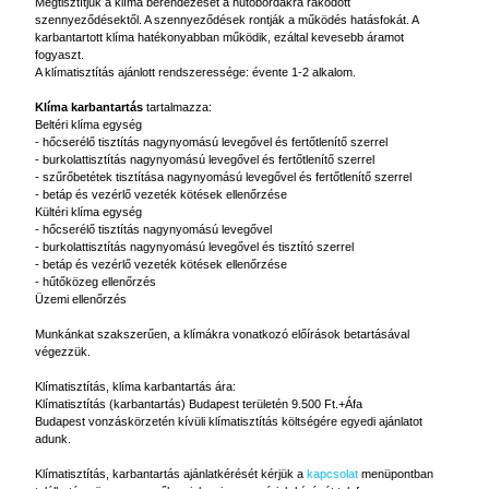
Megtisztítjuk a klíma berendezését a hűtőbordákra rakódott
szennyeződésektől. A szennyeződések rontják a működés hatásfokát. A
karbantartott klíma hatékonyabban működik, ezáltal kevesebb áramot
fogyaszt.
A klímatisztítás ajánlott rendszeressége: évente 1-2 alkalom.
Klíma karbantartás
tartalmazza:
Beltéri klíma egység
- hőcserélő tisztítás nagynyomású levegővel és fertőtlenítő szerrel
- burkolattisztítás nagynyomású levegővel és fertőtlenítő szerrel
- szűrőbetétek tisztítása nagynyomású levegővel és fertőtlenítő szerrel
- betáp és vezérlő vezeték kötések ellenőrzése
Kültéri klíma egység
- hőcserélő tisztítás nagynyomású levegővel
- burkolattisztítás nagynyomású levegővel és tisztító szerrel
- betáp és vezérlő vezeték kötések ellenőrzése
- hűtőközeg ellenőrzés
Üzemi ellenőrzés
Munkánkat szakszerűen, a klímákra vonatkozó előírások betartásával
végezzük.
Klímatisztítás, klíma karbantartás ára:
Klímatisztítás (karbantartás) Budapest területén 9.500 Ft.+Áfa
Budapest vonzáskörzetén kívüli klímatisztítás költségére egyedi ajánlatot
adunk.
Klímatisztítás, karbantartás ajánlatkérését kérjük a
kapcsolat
menüpontban