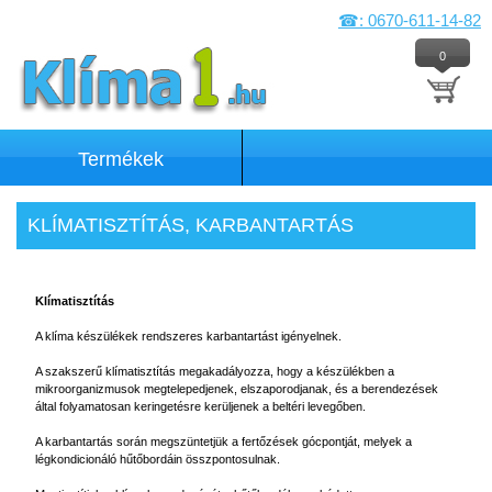
☎: 0670-611-14-82
0
Termékek
KLÍMATISZTÍTÁS, KARBANTARTÁS
Klímatisztítás
A klíma készülékek rendszeres karbantartást igényelnek.
A szakszerű klímatisztítás megakadályozza, hogy a készülékben a
mikroorganizmusok megtelepedjenek, elszaporodjanak, és a berendezések
által folyamatosan keringetésre kerüljenek a beltéri levegőben.
A karbantartás során megszüntetjük a fertőzések gócpontját, melyek a
légkondicionáló hűtőbordáin összpontosulnak.