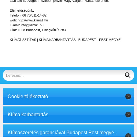
található szöveges mezőben jelezni, vagy várjuk hívását telefonon.
Elérhetőségünk:
Telefon: 06 70/611-14-82
web: http://www.klima1.hu
E-mail: info@klima1.hu
Cím: 1028 Budapest, Hidegkúti út 283
KLÍMATISZTÍTÁS
| KLÍMA KARBANTARTÁS | BUDAPEST - PEST MEGYE
Cookie tájékoztató
Klíma karbantartás
Klímaszerelés garanciával Budapest Pest megye -