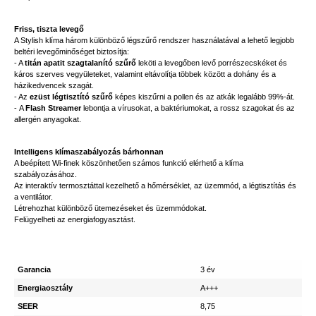
Friss, tiszta levegő
A Stylish klíma három különböző légszűrő rendszer használatával a lehető legjobb
beltéri levegőminőséget biztosítja:
- A
titán apatit szagtalanító szűrő
leköti a levegőben levő porrészecskéket és
káros szerves vegyületeket, valamint eltávolítja többek között a dohány és a
házikedvencek szagát.
- Az
ezüst légtisztító szűrő
képes kiszűrni a pollen és az atkák legalább 99%-át.
- A
Flash Streamer
lebontja a vírusokat, a baktériumokat, a rossz szagokat és az
allergén anyagokat.
Intelligens klímaszabályozás bárhonnan
A beépített Wi-finek köszönhetően számos funkció elérhető a klíma
szabályozásához.
Az interaktív termosztáttal kezelhető a hőmérséklet, az üzemmód, a légtisztítás és
a ventilátor.
Létrehozhat különböző ütemezéseket és üzemmódokat.
Felügyelheti az energiafogyasztást.
Garancia
3 év
Energiaosztály
A+++
SEER
8,75