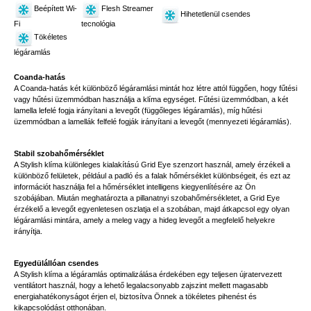
Beépített Wi-
Flesh Streamer
Hihetetlenül csendes
Fi
tecnológia
Tökéletes
légáramlás
Coanda-hatás
A Coanda-hatás két különböző légáramlási mintát hoz létre attól függően, hogy fűtési
vagy hűtési üzemmódban használja a klíma egységet. Fűtési üzemmódban, a két
lamella lefelé fogja irányítani a levegőt (függőleges légáramlás), míg hűtési
üzemmódban a lamellák felfelé fogják irányítani a levegőt (mennyezeti légáramlás).
Stabil szobahőmérséklet
A Stylish klíma különleges kialakítású Grid Eye szenzort használ, amely érzékeli a
különböző felületek, például a padló és a falak hőmérséklet különbségeit, és ezt az
információt használja fel a hőmérséklet intelligens kiegyenlítésére az Ön
szobájában. Miután meghatározta a pillanatnyi szobahőmérsékletet, a Grid Eye
érzékelő a levegőt egyenletesen oszlatja el a szobában, majd átkapcsol egy olyan
légáramlási mintára, amely a meleg vagy a hideg levegőt a megfelelő helyekre
irányítja.
Egyedülállóan csendes
A Stylish klíma a légáramlás optimalizálása érdekében egy teljesen újratervezett
ventilátort használ, hogy a lehető legalacsonyabb zajszint mellett magasabb
energiahatékonyságot érjen el, biztosítva Önnek a tökéletes pihenést és
kikapcsolódást otthonában.