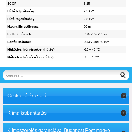
SCOP
5,15
Hűtő teljesítmény
2,5 kW
Fűtő teljesítmény
2,8 kW
Maximális csőhossz
20 m
Kültéri méretek
550x765x285 mm
Beltéri méretek
295x798x189 mm
Működési hőmérséklet (hűtés)
-10 – 46 °C
Működési hőmérséklet (fűtés)
-15 – 18°C
Cookie tájékoztató
Klíma karbantartás
Klímaszerelés garanciával Budapest Pest megye -