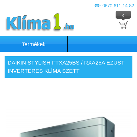
☎: 0670-611-14-82
0
Termékek
DAIKIN STYLISH FTXA25BS / RXA25A EZÜST
INVERTERES KLÍMA SZETT