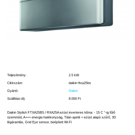
Teljesítmény:
2.5 kW.
Cikkszám:
daikin-ftxa25bs
Gyártó:
Daikin
Szállítási díj:
8.000 Ft
Daikin Stylish FTXA25BS / RXA25A ezüst inverteres klíma: - 15 C °-ig fűtő
üzemmód, A+++ energia hatékonyság, Titán apetit + ezüst alapú szűrő, 3D
légáramlás, Grid Eye sensor, beépített Wi-Fi