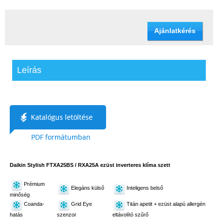
Ajánlatkérés
Leírás
Daikin Stylish FTXA25BS / RXA25A ezüst inverteres klíma szett
Prémium
Elegáns külső
Inteligens belső
minőség
Coanda-
Grid Eye
Titán apetit + ezüst alapú allergén
hatás
szenzor
eltávolító szűrő