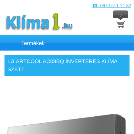
☎: 0670-611-14-82
0
Termékek
LG ARTCOOL AC09BQ INVERTERES KLÍMA
SZETT