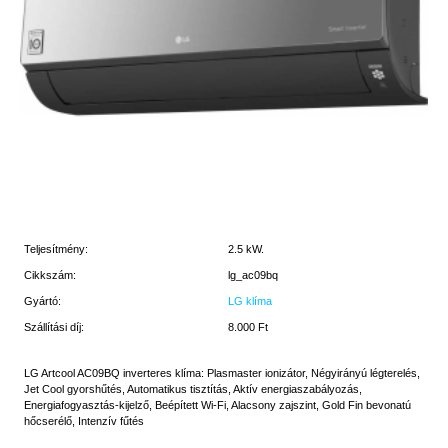
Teljesítmény:
2.5 kW.
Cikkszám:
lg_ac09bq
Gyártó:
LG klíma
Szállítási díj:
8.000 Ft
LG Artcool AC09BQ inverteres klíma: Plasmaster ionizátor, Négyirányú légterelés,
Jet Cool gyorshűtés, Automatikus tisztítás, Aktív energiaszabályozás,
Energiafogyasztás-kijelző, Beépített Wi-Fi, Alacsony zajszint, Gold Fin bevonatú
hőcserélő, Intenzív fűtés