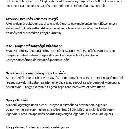
nak köszönhetően az LG légkondicionálók alacsony zajszint mellett működnek, ami
kiküszöböli a felesleges zajt, és zökkenőmentes működést tesz lehetővé.
Azonnali beállítás,kellemes levegő
A kényelem érdekében ezzel a lehetőséggel a légkondicionáló légnyílásait olyan
előre beállított helyzetbe állíthatja, amellyel a levegő a szobában tartózkodó
személyekkel ellentétes irányba áramlik.
R32 – Nagy hatékonyságú hűtőközeg
Élvezze a környezetbarát kényelem hűs fuvallatát. Az R32 hűtőközegnek nem
csupán a hűtési indexe magasabb, mint a freontechnológiáé, hanem
környezetbarátabb és biztonságosabb is nála.
Nemkívánt szennyezőanyagok kiszűrése
Az LG szűrőrendszerét úgy tervezték, hogy begyűjtse a 10 μm-t meghaladó méretű
részecskéket, miközben szintén eltávolítja a levegőből az allergéneket – például a
poratkákat –, hogy tisztább és egészségesebb környezetet biztosítson.
Nyugodt alvás
A lehető legnyugodtabb alvási környezet biztosítása érdekében, egyetlen
gombnyomással automatikusan módosíthat 3 különböző funkciót is (közvetett
légfúvás/7 órás kikapcsolás beállítása/gyengéd légfúvás és alvási idő logika).
Függőleges, 6 fokozatú zsaluszabályozás