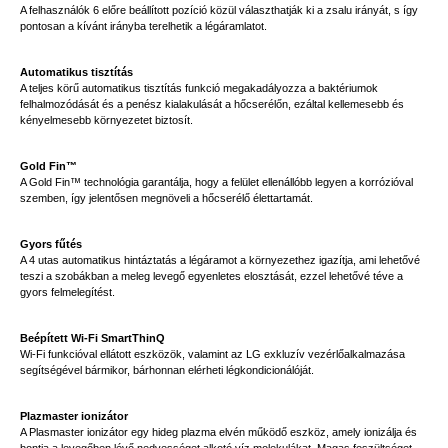
A felhasználók 6 előre beállított pozíció közül választhatják ki a zsalu irányát, s így
pontosan a kívánt irányba terelhetik a légáramlatot.
Automatikus tisztítás
A teljes körű automatikus tisztítás funkció megakadályozza a baktériumok
felhalmozódását és a penész kialakulását a hőcserélőn, ezáltal kellemesebb és
kényelmesebb környezetet biztosít.
Gold Fin™
A Gold Fin™ technológia garantálja, hogy a felület ellenállóbb legyen a korrózióval
szemben, így jelentősen megnöveli a hőcserélő élettartamát.
Gyors fűtés
A 4 utas automatikus hintáztatás a légáramot a környezethez igazítja, ami lehetővé
teszi a szobákban a meleg levegő egyenletes elosztását, ezzel lehetővé téve a
gyors felmelegítést.
Beépített Wi-Fi SmartThinQ
Wi-Fi funkcióval ellátott eszközök, valamint az LG exkluzív vezérlőalkalmazása
segítségével bármikor, bárhonnan elérheti légkondicionálóját.
Plazmaster ionizátor
A Plasmaster ionizátor egy hideg plazma elvén működő eszköz, amely ionizálja és