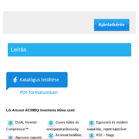
Ajánlatkérés
Leírás
LG Artcool AC09BQ inverteres klíma szett
DUAL Inverter
Gyors hűtés és
Egyszerű és modern
Compressor™
energiatakarékosság
kialakítás, rejtett kijelzővel
Azonnali beállítás,
R32 – Nagy
Alacsony zajszint