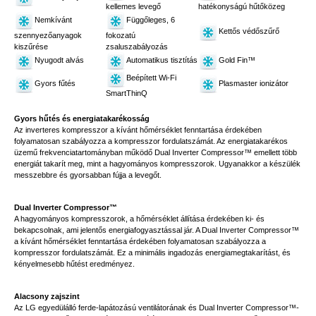
kellemes levegő
hatékonyságú hűtőközeg
Nemkívánt
Függőleges, 6
Kettős védőszűrő
szennyezőanyagok
fokozatú
kiszűrése
zsaluszabályozás
Nyugodt alvás
Automatikus tisztítás
Gold Fin™
Beépített Wi-Fi
Gyors fűtés
Plasmaster ionizátor
SmartThinQ
Gyors hűtés és energiatakarékosság
Az inverteres kompresszor a kívánt hőmérséklet fenntartása érdekében
folyamatosan szabályozza a kompresszor fordulatszámát. Az energiatakarékos
üzemű frekvenciatartományban működő Dual Inverter Compressor™ emellett több
energiát takarít meg, mint a hagyományos kompresszorok. Ugyanakkor a készülék
messzebbre és gyorsabban fújja a levegőt.
Dual Inverter Compressor™
A hagyományos kompresszorok, a hőmérséklet állítása érdekében ki- és
bekapcsolnak, ami jelentős energiafogyasztással jár. A Dual Inverter Compressor™
a kívánt hőmérséklet fenntartása érdekében folyamatosan szabályozza a
kompresszor fordulatszámát. Ez a minimális ingadozás energiamegtakarítást, és
kényelmesebb hűtést eredményez.
Alacsony zajszint
Az LG egyedülálló ferde-lapátozású ventilátorának és Dual Inverter Compressor™-