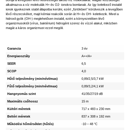
bontja a levegőben lévő nedvességet alkotó víz molekulákat. Magas feszültséget
alkalmazva a víz molekulák H+ és O2- ionokra bomlanak. Az így keletkező instabil
ionok igyekeznek stabil állapotba kerülni, ezért „fürtökben” körülveszik a levegőben
lévő részecskéket, majd kémiai reakciók során át H+ és OH- keletkezik. Mivel a
hidroxil gyök (OH-) meglehetősen instabil, ezért a környezetében lévő
organizmusoktól (vírus, baktérium) hidrogént szerez és vízzé alakul, miközben
magát a káros organizmust ezzel megöli.
Garancia
3 év
Energiaosztály
A++/A+
SEER
6,5
SCOP
4,0
Hűtő teljesítmény (min/névl/max)
0,89/2,5/3,7 kW
Fűtő teljesítmény (min/névl/max)
0,89/3,2/4,1 kW
Hangnyomás szint
41/35/27/19 dB
Maximális csőhossz
15 m
Kültéri méretek
717 x 483 x 230 mm
Beltéri méretek
837 x 308 x 192 mm
Működési hőmérséklet (hűtés)
-10 – 48 °C