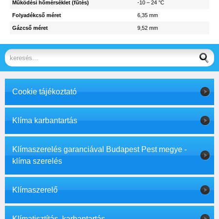
Működési hőmérséklet (fűtés)
-10 – 24 °C
Folyadékcső méret
6,35 mm
Gázcső méret
9,52 mm
Cookie tájékoztató
Klíma karbantartás
Klímaszerelés garanciával Budapest Pest megye -
klíma szerelés
Klímaszerelő
Klímatisztítás, karbantartás