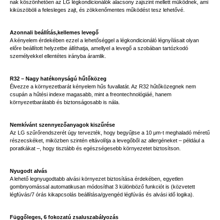
nak köszönhetően az LG légkondicionálók alacsony zajszint mellett működnek, ami
kiküszöböli a felesleges zajt, és zökkenőmentes működést tesz lehetővé.
Azonnali beállítás,kellemes levegő
A kényelem érdekében ezzel a lehetőséggel a légkondicionáló légnyílásait olyan
előre beállított helyzetbe állíthatja, amellyel a levegő a szobában tartózkodó
személyekkel ellentétes irányba áramlik.
R32 – Nagy hatékonyságú hűtőközeg
Élvezze a környezetbarát kényelem hűs fuvallatát. Az R32 hűtőközegnek nem
csupán a hűtési indexe magasabb, mint a freontechnológiáé, hanem
környezetbarátabb és biztonságosabb is nála.
Nemkívánt szennyezőanyagok kiszűrése
Az LG szűrőrendszerét úgy tervezték, hogy begyűjtse a 10 μm-t meghaladó méretű
részecskéket, miközben szintén eltávolítja a levegőből az allergéneket – például a
poratkákat –, hogy tisztább és egészségesebb környezetet biztosítson.
Nyugodt alvás
A lehető legnyugodtabb alvási környezet biztosítása érdekében, egyetlen
gombnyomással automatikusan módosíthat 3 különböző funkciót is (közvetett
légfúvás/7 órás kikapcsolás beállítása/gyengéd légfúvás és alvási idő logika).
Függőleges, 6 fokozatú zsaluszabályozás