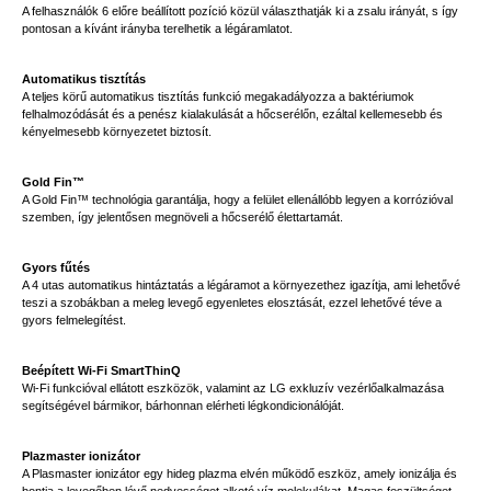
A felhasználók 6 előre beállított pozíció közül választhatják ki a zsalu irányát, s így
pontosan a kívánt irányba terelhetik a légáramlatot.
Automatikus tisztítás
A teljes körű automatikus tisztítás funkció megakadályozza a baktériumok
felhalmozódását és a penész kialakulását a hőcserélőn, ezáltal kellemesebb és
kényelmesebb környezetet biztosít.
Gold Fin™
A Gold Fin™ technológia garantálja, hogy a felület ellenállóbb legyen a korrózióval
szemben, így jelentősen megnöveli a hőcserélő élettartamát.
Gyors fűtés
A 4 utas automatikus hintáztatás a légáramot a környezethez igazítja, ami lehetővé
teszi a szobákban a meleg levegő egyenletes elosztását, ezzel lehetővé téve a
gyors felmelegítést.
Beépített Wi-Fi SmartThinQ
Wi-Fi funkcióval ellátott eszközök, valamint az LG exkluzív vezérlőalkalmazása
segítségével bármikor, bárhonnan elérheti légkondicionálóját.
Plazmaster ionizátor
A Plasmaster ionizátor egy hideg plazma elvén működő eszköz, amely ionizálja és