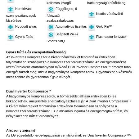
kellemes levegő
hatékonyságú hűtőközeg
Nemkívánt
Függőleges, 6
Kettős védőszűrő
szennyezőanyagok
fokozatú
kiszűrése
zsaluszabályozás
Nyugodt alvás
Automatikus tisztítás
Gold Fin™
Beépített Wi-Fi
Gyors fűtés
Plasmaster ionizátor
SmartThinQ
Gyors hűtés és energiatakarékosság
Az inverteres kompresszor a kívánt hőmérséklet fenntartása érdekében
folyamatosan szabályozza a kompresszor fordulatszámát. Az energiatakarékos
üzemű frekvenciatartományban működő Dual Inverter Compressor™ emellett több
energiát takarít meg, mint a hagyományos kompresszorok. Ugyanakkor a készülék
messzebbre és gyorsabban fújja a levegőt.
Dual Inverter Compressor™
A hagyományos kompresszorok, a hőmérséklet állítása érdekében ki- és
bekapcsolnak, ami jelentős energiafogyasztással jár. A Dual Inverter Compressor™
a kívánt hőmérséklet fenntartása érdekében folyamatosan szabályozza a
kompresszor fordulatszámát. Ez a minimális ingadozás energiamegtakarítást, és
kényelmesebb hűtést eredményez.
Alacsony zajszint
Az LG egyedülálló ferde-lapátozású ventilátorának és Dual Inverter Compressor™-