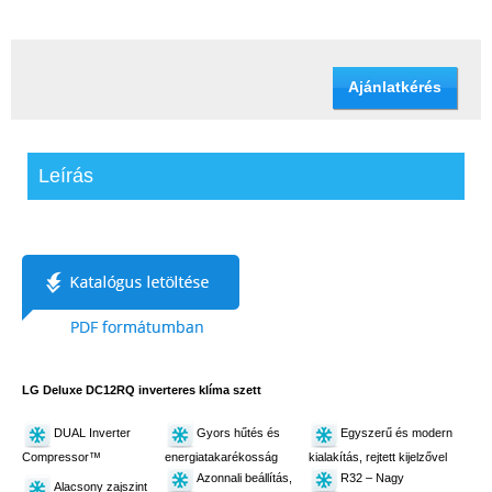
Ajánlatkérés
Leírás
LG Deluxe DC12RQ inverteres klíma szett
DUAL Inverter
Gyors hűtés és
Egyszerű és modern
Compressor™
energiatakarékosság
kialakítás, rejtett kijelzővel
Azonnali beállítás,
R32 – Nagy
Alacsony zajszint