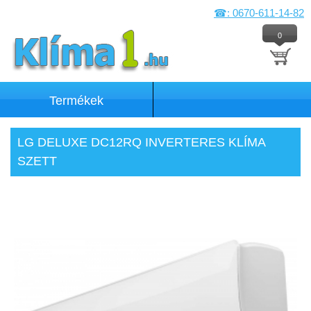
☎: 0670-611-14-82
0
Termékek
LG DELUXE DC12RQ INVERTERES KLÍMA
SZETT