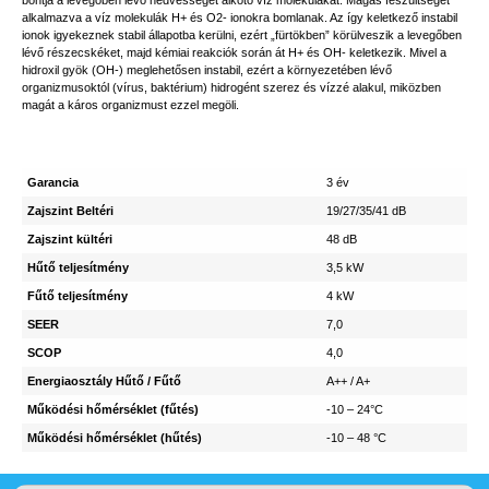
bontja a levegőben lévő nedvességet alkotó víz molekulákat. Magas feszültséget
alkalmazva a víz molekulák H+ és O2- ionokra bomlanak. Az így keletkező instabil
ionok igyekeznek stabil állapotba kerülni, ezért „fürtökben” körülveszik a levegőben
lévő részecskéket, majd kémiai reakciók során át H+ és OH- keletkezik. Mivel a
hidroxil gyök (OH-) meglehetősen instabil, ezért a környezetében lévő
organizmusoktól (vírus, baktérium) hidrogént szerez és vízzé alakul, miközben
magát a káros organizmust ezzel megöli.
Garancia
3 év
Zajszint Beltéri
19/27/35/41 dB
Zajszint kültéri
48 dB
Hűtő teljesítmény
3,5 kW
Fűtő teljesítmény
4 kW
SEER
7,0
SCOP
4,0
Energiaosztály Hűtő / Fűtő
A++ / A+
Működési hőmérséklet (fűtés)
-10 – 24°C
Működési hőmérséklet (hűtés)
-10 – 48 °C