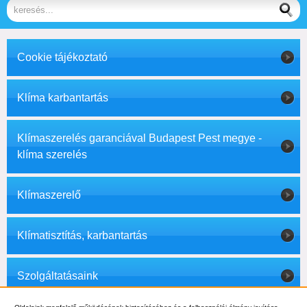
Cookie tájékoztató
Klíma karbantartás
Klímaszerelés garanciával Budapest Pest megye -
klíma szerelés
Klímaszerelő
Klímatisztítás, karbantartás
Szolgáltatásaink