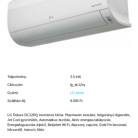
Teljesítmény:
3.5 kW.
Cikkszám:
lg_dc12rq
Gyártó:
LG klíma
Szállítási díj:
8.000 Ft
LG Deluxe DC12RQ inverteres klíma: Plasmaster ionizátor, Négyirányú légterelés,
Jet Cool gyorshűtés, Automatikus tisztítás, Aktív energiaszabályozás,
Energiafogyasztás-kijelző, Beépített Wi-Fi, Alacsony zajszint, Gold Fin bevonatú
hőcserélő, Intenzív fűtés