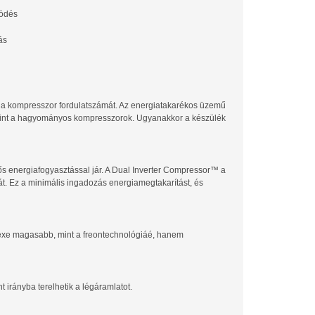
ödés
ás
 a kompresszor fordulatszámát. Az energiatakarékos üzemű
 mint a hagyományos kompresszorok. Ugyanakkor a készülék
s energiafogyasztással jár. A Dual Inverter Compressor™ a
. Ez a minimális ingadozás energiamegtakarítást, és
dexe magasabb, mint a freontechnológiáé, hanem
nt irányba terelhetik a légáramlatot.