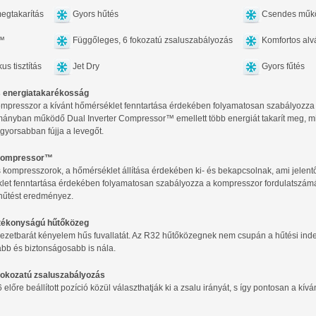
egtakarítás
Gyors hűtés
Csendes műk
n™
Függőleges, 6 fokozatú zsaluszabályozás
Komfortos alv
us tisztítás
Jet Dry
Gyors fűtés
s energiatakarékosság
kompresszor a kívánt hőmérséklet fenntartása érdekében folyamatosan szabályozza
ományban működő Dual Inverter Compressor™ emellett több energiát takarít meg,
yorsabban fújja a levegőt.
 Compressor™
ompresszorok, a hőmérséklet állítása érdekében ki- és bekapcsolnak, ami jelentő
let fenntartása érdekében folyamatosan szabályozza a kompresszor fordulatszámát
űtést eredményez.
tékonyságú hűtőközeg
yezetbarát kényelem hűs fuvallatát. Az R32 hűtőközegnek nem csupán a hűtési in
bb és biztonságosabb is nála.
fokozatú zsaluszabályozás
 előre beállított pozíció közül választhatják ki a zsalu irányát, s így pontosan a kívá