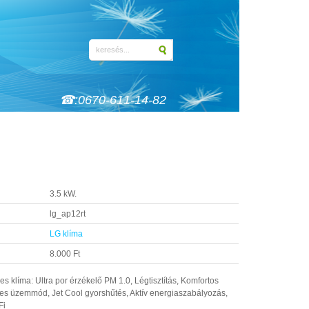
☎:0670-611-14-82
3.5 kW.
lg_ap12rt
LG klíma
8.000 Ft
 klíma: Ultra por érzékelő PM 1.0, Légtisztítás, Komfortos
es üzemmód, Jet Cool gyorshűtés, Aktív energiaszabályozás,
Fi