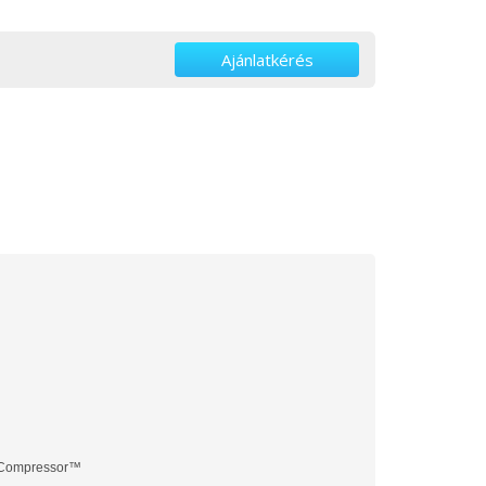
Ajánlatkérés
r Compressor™