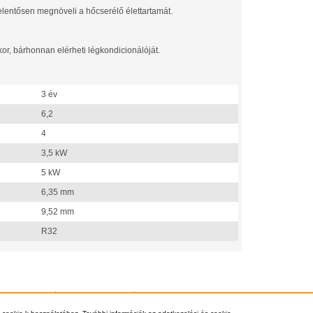
jelentősen megnöveli a hőcserélő élettartamát.
kor, bárhonnan elérheti légkondicionálóját.
3 év
6,2
4
3,5 kW
5 kW
6,35 mm
9,52 mm
R32
si információk
Vásárlás Menete
Kapcsolat
6-70-703-8112, +36-1-397-0007 -
info@klima1.hu