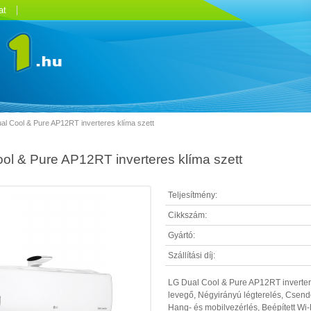
at
al Cool & Pure AP12RT inverteres klíma szett
ol & Pure AP12RT inverteres klíma szett
Teljesítmény:
Cikkszám:
Gyártó:
Szállítási díj:
LG Dual Cool & Pure AP12RT inverteres
levegő, Négyirányú légterelés, Csend
Hang- és mobilvezérlés, Beépített Wi-