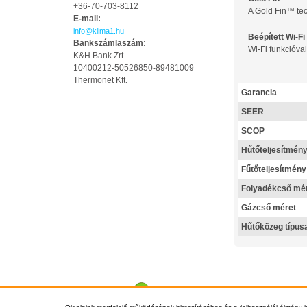
+36-70-703-8112
A Gold Fin™ tec
E-mail:
info@klima1.hu
Beépített Wi-F
Bankszámlaszám:
Wi-Fi funkcióva
K&H Bank Zrt.
10400212-50526850-89481009
Thermonet Kft.
Garancia
SEER
SCOP
Hűtőteljesítmén
Fűtőteljesítmény
Folyadékcső mé
Gázcső méret
Hűtőközeg típus
Az oldal tetejére