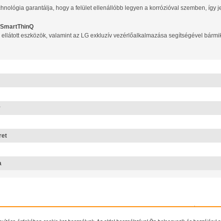
hnológia garantálja, hogy a felület ellenállóbb legyen a korrózióval szemben, így 
i SmartThinQ
l ellátott eszközök, valamint az LG exkluzív vezérlőalkalmazása segítségével bármi
y
ret
a
Főoldal
Szállítá
© 2012 - 2026 Klíma1 - +3