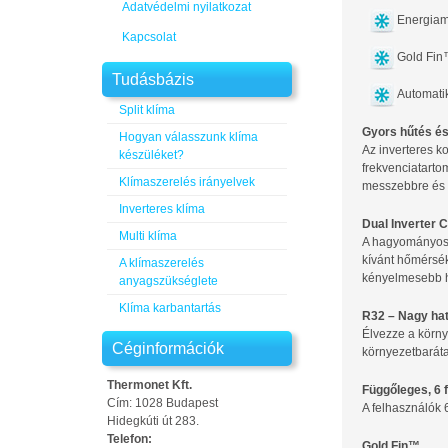
Adatvédelmi nyilatkozat
Energiam
Kapcsolat
Gold Fi
Tudásbázis
Automatik
Split klíma
Gyors hűtés é
Hogyan válasszunk klíma
Az inverteres 
készüléket?
frekvenciatart
Klímaszerelés irányelvek
messzebbre és g
Inverteres klíma
Dual Inverter
Multi klíma
A hagyományos k
kívánt hőmérsék
A klímaszerelés
kényelmesebb h
anyagszükséglete
Klíma karbantartás
R32 – Nagy ha
Élvezze a körn
Céginformációk
környezetbaráta
Thermonet Kft.
Függőleges, 6 
Cím: 1028 Budapest
A felhasználók 6
Hidegkúti út 283.
Telefon:
Gold Fin™