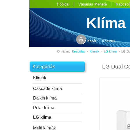
Főoldal
Vásárlás Menete
Kapcsol
Klíma
Kosár
0 árucikk
Ön itt jár:
Kezdőlap
Klímák
LG klíma
LG Du
>
>
>
LG Dual Co
Kategóriák
Klímák
Cascade klíma
Daikin klíma
Polar klima
LG klíma
Multi klímák