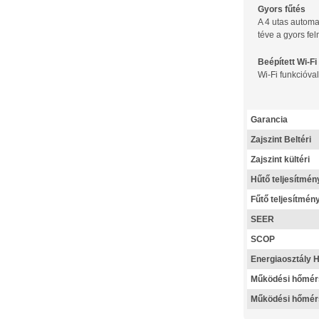
Gyors fűtés
A 4 utas automa
téve a gyors fel
Beépített Wi-F
Wi-Fi funkcióva
Garancia
Zajszint Beltéri
Zajszint kültéri
Hűtő teljesítmén
Fűtő teljesítmén
SEER
SCOP
Energiaosztály H
Működési hőmérs
Működési hőmérs