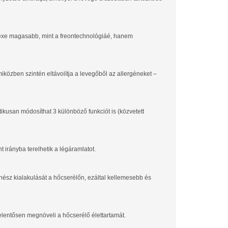
dexe magasabb, mint a freontechnológiáé, hanem
közben szintén eltávolítja a levegőből az allergéneket –
kusan módosíthat 3 különböző funkciót is (közvetett
nt irányba terelhetik a légáramlatot.
nész kialakulását a hőcserélőn, ezáltal kellemesebb és
jelentősen megnöveli a hőcserélő élettartamát.