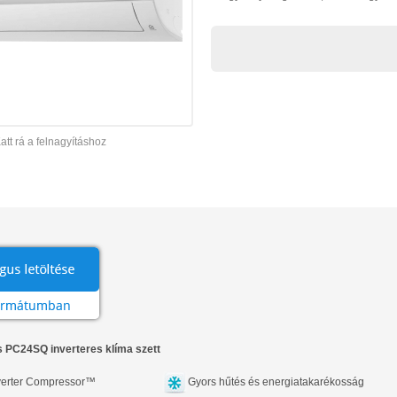
att rá a felnagyításhoz
s PC24SQ inverteres klíma szett
erter Compressor™
Gyors hűtés és energiatakarékosság