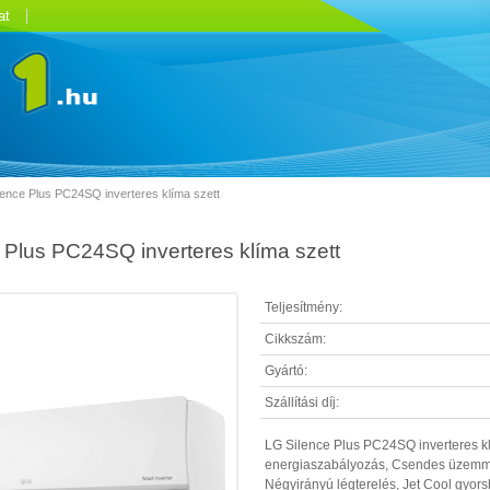
at
lence Plus PC24SQ inverteres klíma szett
 Plus PC24SQ inverteres klíma szett
Teljesítmény:
Cikkszám:
Gyártó:
Szállítási díj:
LG Silence Plus PC24SQ inverteres klí
energiaszabályozás, Csendes üzemmód,
Négyirányú légterelés, Jet Cool gyor