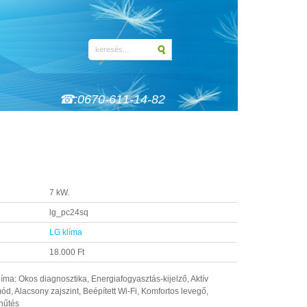
☎:0670-611-14-82
7 kW.
lg_pc24sq
LG klíma
18.000 Ft
ma: Okos diagnosztika, Energiafogyasztás-kijelző, Aktív
 Alacsony zajszint, Beépített Wi-Fi, Komfortos levegő,
shűtés