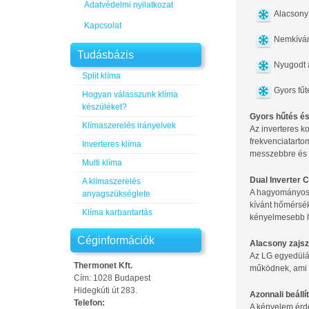
Adatvédelmi nyilatkozat
Alacsony 
Kapcsolat
Nemkíván
Tudásbázis
Nyugodt 
Split klíma
Gyors fűt
Hogyan válasszunk klíma
készüléket?
Gyors hűtés é
Klímaszerelés irányelvek
Az inverteres 
frekvenciatart
Inverteres klíma
messzebbre és g
Multi klíma
Dual Inverter
A klímaszerelés
A hagyományos k
anyagszükséglete
kívánt hőmérsék
Klíma karbantartás
kényelmesebb h
Céginformációk
Alacsony zajsz
Az LG egyedülál
Thermonet Kft.
működnek, ami k
Cím: 1028 Budapest
Hidegkúti út 283.
Azonnali beáll
Telefon:
A kényelem érde