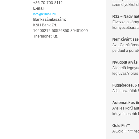
+36-70-703-8112
személyekkel el
E-mail:
info@klima1.hu
R32 – Nagy ha
Bankszámlaszám:
Élvezze a körn
K&H Bank Zrt.
környezetbaráta
10400212-50526850-89481009
Thermonet Kft.
Nemkívánt sze
Az LG szűrőrend
például a porat
Nyugodt alvás
A lehető legnyu
légfúvás/7 órás
Függőleges, 6 
A felhasználók 6
Automatikus ti
A teljes körű a
kényelmesebb kö
Gold Fin™
A Gold Fin™ tec