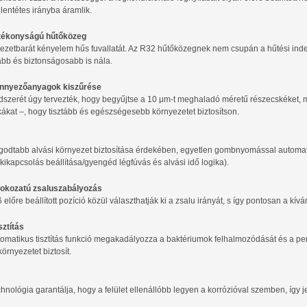
lentétes irányba áramlik.
tékonyságú hűtőközeg
yezetbarát kényelem hűs fuvallatát. Az R32 hűtőközegnek nem csupán a hűtési in
bb és biztonságosabb is nála.
nnyezőanyagok kiszűrése
szerét úgy tervezték, hogy begyűjtse a 10 μm-t meghaladó méretű részecskéket, mi
kákat –, hogy tisztább és egészségesebb környezetet biztosítson.
godtabb alvási környezet biztosítása érdekében, egyetlen gombnyomással automati
 kikapcsolás beállítása/gyengéd légfúvás és alvási idő logika).
fokozatú zsaluszabályozás
 előre beállított pozíció közül választhatják ki a zsalu irányát, s így pontosan a kívá
sztítás
utomatikus tisztítás funkció megakadályozza a baktériumok felhalmozódását és a pe
rnyezetet biztosít.
hnológia garantálja, hogy a felület ellenállóbb legyen a korrózióval szemben, így 