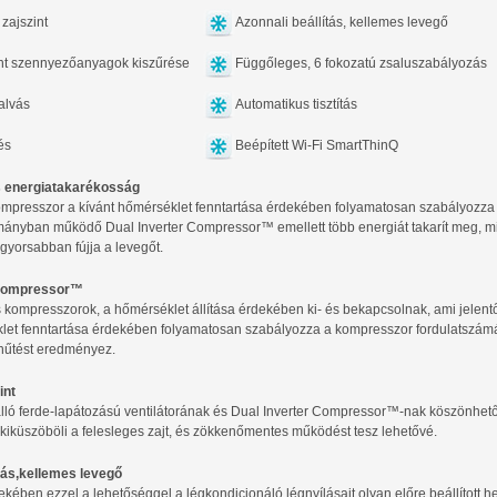
zajszint
Azonnali beállítás, kellemes levegő
t szennyezőanyagok kiszűrése
Függőleges, 6 fokozatú zsaluszabályozás
alvás
Automatikus tisztítás
és
Beépített Wi-Fi SmartThinQ
s energiatakarékosság
kompresszor a kívánt hőmérséklet fenntartása érdekében folyamatosan szabályozza
ományban működő Dual Inverter Compressor™ emellett több energiát takarít meg,
yorsabban fújja a levegőt.
 Compressor™
ompresszorok, a hőmérséklet állítása érdekében ki- és bekapcsolnak, ami jelentő
let fenntartása érdekében folyamatosan szabályozza a kompresszor fordulatszámát
űtést eredményez.
int
ló ferde-lapátozású ventilátorának és Dual Inverter Compressor™-nak köszönhetőe
iküszöböli a felesleges zajt, és zökkenőmentes működést tesz lehetővé.
ítás,kellemes levegő
kében ezzel a lehetőséggel a légkondicionáló légnyílásait olyan előre beállított he