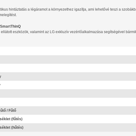
tikus hintáztatás a légáramot a környezethez igazítja, ami lehetővé teszi a szobák
melegítést.
i SmartThinQ
l ellátott eszközök, valamint az LG exkluzív vezérlőalkalmazása segítségével bármi
y
y
űtő / Fűtő
éklet (fűtés)
éklet (hűtés)