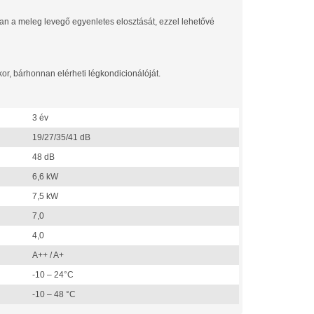
ban a meleg levegő egyenletes elosztását, ezzel lehetővé
kor, bárhonnan elérheti légkondicionálóját.
3 év
19/27/35/41 dB
48 dB
6,6 kW
7,5 kW
7,0
4,0
A++ / A+
-10 – 24°C
-10 – 48 °C