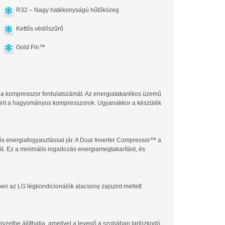
R32 – Nagy hatékonyságú hűtőközeg
Kettős védőszűrő
Gold Fin™
 a kompresszor fordulatszámát. Az energiatakarékos üzemű
 mint a hagyományos kompresszorok. Ugyanakkor a készülék
s energiafogyasztással jár. A Dual Inverter Compressor™ a
. Ez a minimális ingadozás energiamegtakarítást, és
n az LG légkondicionálók alacsony zajszint mellett
lyzetbe állíthatja, amellyel a levegő a szobában tartózkodó