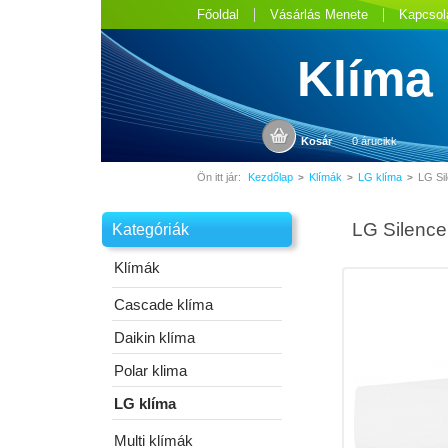
Főoldal
Vásárlás Menete
Kapcsol
Klíma
Kosár
0 árucikk
Ön itt jár:
Kezdőlap
Klímák
LG klíma
LG Si
>
>
>
LG Silence
Kategóriák
Klímák
Cascade klíma
Daikin klíma
Polar klima
LG klíma
Multi klímák